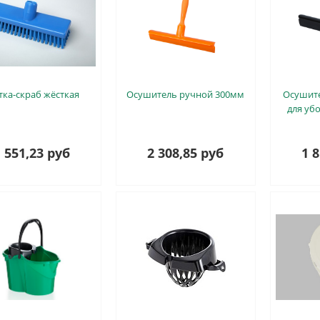
ка-скраб жёсткая
Осушитель ручной 300мм
Осушит
для уб
 551,23 руб
2 308,85 руб
1 