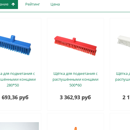
вание
Рейтинг
Цена
а для подметания с
Щётка для подметания с
Щётка д
ушёнными концами
распушёнными концами
распуш
280*50
500*60
 693,36 руб
3 362,93 руб
2 