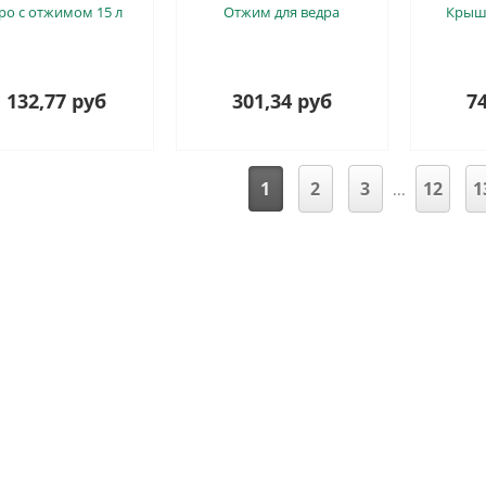
ро с отжимом 15 л
Отжим для ведра
Крышк
 132,77 руб
301,34 руб
74
1
2
3
12
1
...