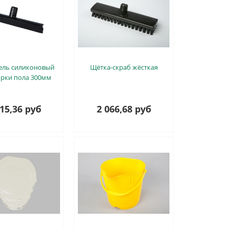
ель силиконовый
Щётка-скраб жёсткая
орки пола 300мм
815,36 руб
2 066,68 руб