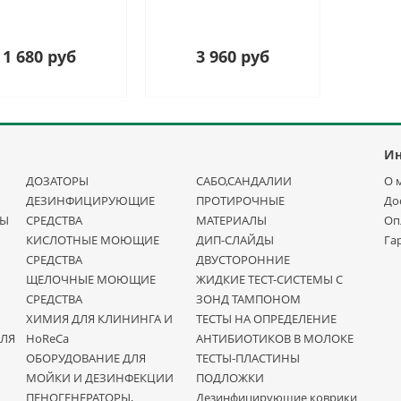
1 680 руб
3 960 руб
И
ДОЗАТОРЫ
САБО,САНДАЛИИ
О 
ДЕЗИНФИЦИРУЮЩИЕ
ПРОТИРОЧНЫЕ
До
НЫ
СРЕДСТВА
МАТЕРИАЛЫ
Оп
КИСЛОТНЫЕ МОЮЩИЕ
ДИП-СЛАЙДЫ
Га
СРЕДСТВА
ДВУСТОРОННИЕ
ЩЕЛОЧНЫЕ МОЮЩИЕ
ЖИДКИЕ ТЕСТ-СИСТЕМЫ С
СРЕДСТВА
ЗОНД ТАМПОНОМ
ХИМИЯ ДЛЯ КЛИНИНГА И
ТЕСТЫ НА ОПРЕДЕЛЕНИЕ
ДЛЯ
HoReCa
АНТИБИОТИКОВ В МОЛОКЕ
ОБОРУДОВАНИЕ ДЛЯ
ТЕСТЫ-ПЛАСТИНЫ
МОЙКИ И ДЕЗИНФЕКЦИИ
ПОДЛОЖКИ
ПЕНОГЕНЕРАТОРЫ,
Дезинфицирующие коврики