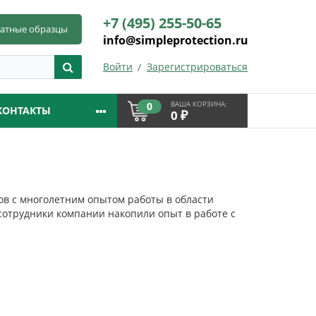
+7 (495) 255-50-65
латные образцы
info@simpleprotection.ru
Войти
Зарегистрироваться
ВАША КОРЗИНА:
0
КОНТАКТЫ
₽
0
в с много
летним
опытом работы в области
отрудники компании накопили опыт в работе с