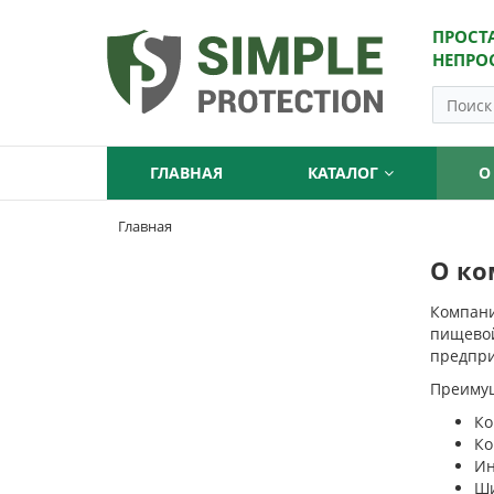
ПРОСТ
НЕПРО
ГЛАВНАЯ
КАТАЛОГ
О
Главная
О ко
Компан
пищевой
предпри
Преимущ
Ко
Ко
Ин
Ши