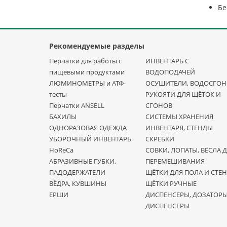
Бе
Рекомендуемые разделы
Перчатки для работы с
ИНВЕНТАРЬ С
пищевыми продуктами
ВОДОПОДАЧЕЙ
ЛЮМИНОМЕТРЫ и АТФ-
ОСУШИТЕЛИ, ВОДОСГО
тесты
РУКОЯТИ ДЛЯ ЩЁТОК И
Перчатки ANSELL
СГОНОВ
БАХИЛЫ
СИСТЕМЫ ХРАНЕНИЯ
ОДНОРАЗОВАЯ ОДЕЖДА
ИНВЕНТАРЯ, СТЕНДЫ
УБОРОЧНЫЙ ИНВЕНТАРЬ
СКРЕБКИ
HoReCa
СОВКИ, ЛОПАТЫ, ВЁСЛА 
АБРАЗИВНЫЕ ГУБКИ,
ПЕРЕМЕШИВАНИЯ
ПАДОДЕРЖАТЕЛИ
ЩЁТКИ ДЛЯ ПОЛА И СТЕН
ВЁДРА, КУВШИНЫ
ЩЁТКИ РУЧНЫЕ
ЕРШИ
ДИСПЕНСЕРЫ, ДОЗАТОР
ДИСПЕНСЕРЫ