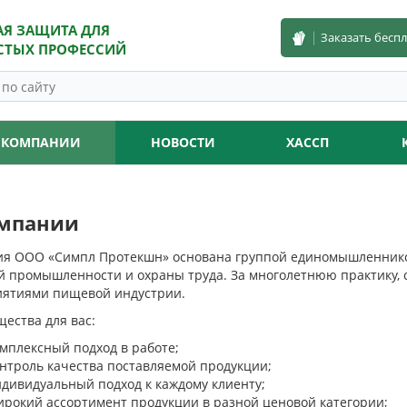
АЯ ЗАЩИТА ДЛЯ
Заказать бесп
СТЫХ ПРОФЕССИЙ
 КОМПАНИИ
НОВОСТИ
ХАССП
мпании
ия
ООО «Симпл Протекшн»
основана группой единомышленнико
 промышленности и охраны труда. За многолетнюю практику, с
ятиями пищевой индустрии.
ества для вас:
мплексный подход в работе;
нтроль качества поставляемой продукции;
дивидуальный подход к каждому клиенту;
рокий ассортимент продукции в разной ценовой категории;