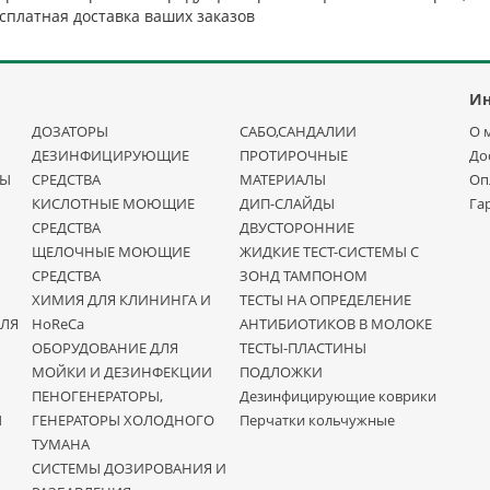
сплатная доставка ваших заказов
И
ДОЗАТОРЫ
САБО,САНДАЛИИ
О 
ДЕЗИНФИЦИРУЮЩИЕ
ПРОТИРОЧНЫЕ
До
НЫ
СРЕДСТВА
МАТЕРИАЛЫ
Оп
КИСЛОТНЫЕ МОЮЩИЕ
ДИП-СЛАЙДЫ
Га
СРЕДСТВА
ДВУСТОРОННИЕ
ЩЕЛОЧНЫЕ МОЮЩИЕ
ЖИДКИЕ ТЕСТ-СИСТЕМЫ С
СРЕДСТВА
ЗОНД ТАМПОНОМ
ХИМИЯ ДЛЯ КЛИНИНГА И
ТЕСТЫ НА ОПРЕДЕЛЕНИЕ
ДЛЯ
HoReCa
АНТИБИОТИКОВ В МОЛОКЕ
ОБОРУДОВАНИЕ ДЛЯ
ТЕСТЫ-ПЛАСТИНЫ
МОЙКИ И ДЕЗИНФЕКЦИИ
ПОДЛОЖКИ
ПЕНОГЕНЕРАТОРЫ,
Дезинфицирующие коврики
Ы
ГЕНЕРАТОРЫ ХОЛОДНОГО
Перчатки кольчужные
ТУМАНА
СИСТЕМЫ ДОЗИРОВАНИЯ И