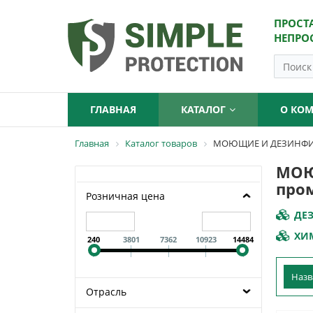
ПРОСТ
НЕПРО
ГЛАВНАЯ
КАТАЛОГ
О КО
Главная
Каталог товаров
МОЮЩИЕ И ДЕЗИНФИЦ
МОЮ
про
Розничная цена
ДЕ
ХИ
240
3801
7362
10923
14484
Наз
Отрасль